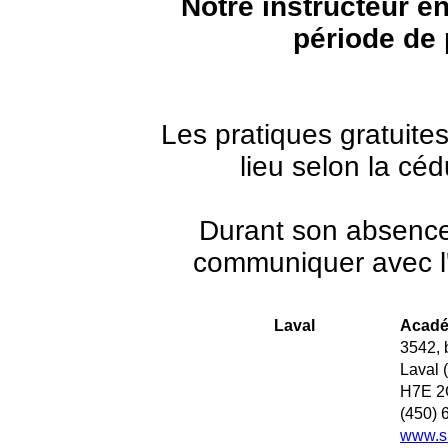
Notre instructeur e
période de 
Les pratiques gratuite
lieu selon la cé
Durant son absenc
communiquer avec l'
Laval
Acadé
3542, 
Laval 
H7E 2
(450) 
www.s